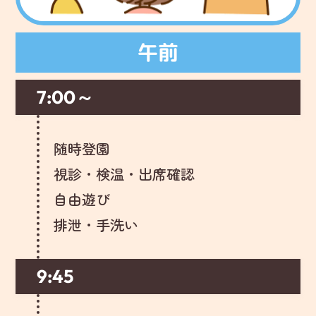
午前
7:00～
随時登園
視診・検温・出席確認
自由遊び
排泄・手洗い
9:45