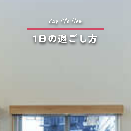
day life flow
1日の過ごし方