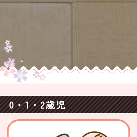
0・1・2歳児