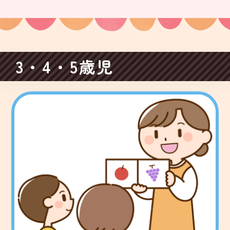
3・4・5歳児